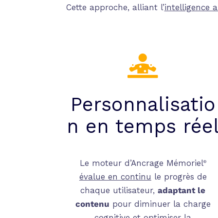
Cette approche, alliant l’
intelligence ar

Personnalisatio
n
en temps rée
Le moteur d’Ancrage Mémoriel
®
évalue en continu
le progrès de
chaque utilisateur,
adaptant le
contenu
pour
diminuer la charge
cognitive et
optimiser la