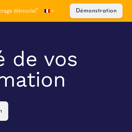
®
crage Mémoriel
Démonstration
té de vos
mation
n