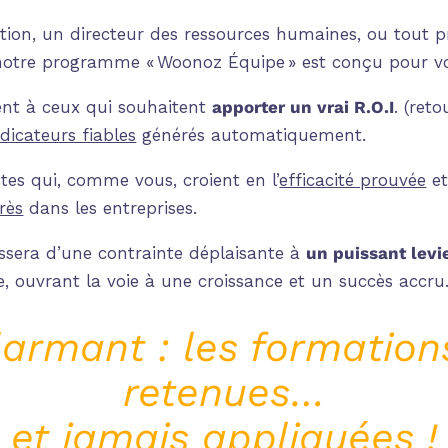
tion, un directeur des ressources humaines, ou tout p
notre programme « Woonoz Équipe » est conçu pour v
ment à ceux qui souhaitent
apporter un vrai R.O.I
. (ret
ndicateurs fiables
générés automatiquement.
tes qui, comme vous, croient en l’
efficacité prouvée
et
rès
dans les entreprises.
ssera d’une contrainte déplaisante à
un puissant lev
se, ouvrant la voie à une croissance et u
n succès accru
larmant : les formation
retenues…
et jamais appliquées !