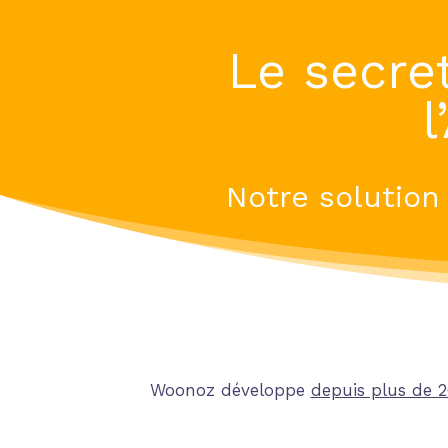
Le
s
ecre
Notre solution
Woonoz développe
depuis plus de 