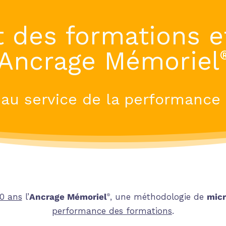
t des
f
ormations
e
l’Ancrage Mémoriel
 au service de la performance
20 ans
l’
Ancrage Mémoriel
, une méthodologie de
micr
®
performance des formations
.