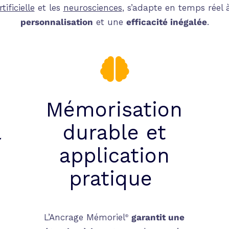
tificielle
et les
neurosciences
, s’adapte en temps réel
personnalisation
et une
efficacité inégalée
.

Mémorisation
l
d
urable et
a
pplication
p
ratique
L’Ancrage Mémoriel
garantit une
®