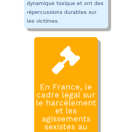
dynamique toxique et ont des
répercussions durables sur
les victimes.

En France, le
cadre légal sur
le harcèlement
et les
agissements
sexistes au