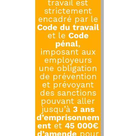
travail est
strictement
encadré par le
Code du travail
et le
Code
pénal
,
imposant aux
employeurs
une obligation
de prévention
et prévoyant
des sanctions
pouvant aller
jusqu’à
3 ans
d’emprisonnem
ent
et
45 000€
d’amende
pour