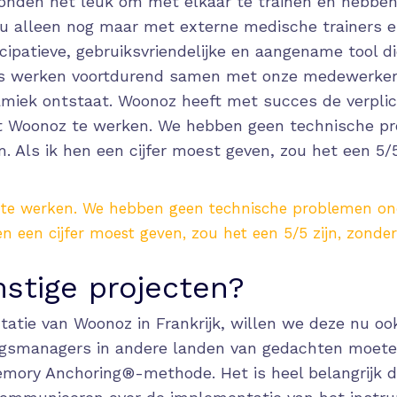
vonden het leuk om met elkaar te trainen en hebben
nu alleen nog maar met externe medische trainers 
cipatieve, gebruiksvriendelijke en aangename tool di
ers werken voortdurend samen met onze medewerkers
miek ontstaat. Woonoz heeft met succes de verpli
t Woonoz te werken. We hebben geen technische pr
 Als ik hen een cijfer moest geven, zou het een 5/5 
te werken. We hebben geen technische problemen onde
 een cijfer moest geven, zou het een 5/5 zijn, zonder 
stige projecten?
tie van Woonoz in Frankrijk, willen we deze nu ook 
ingsmanagers in andere landen van gedachten moete
mory Anchoring®-methode. Het is heel belangrijk 