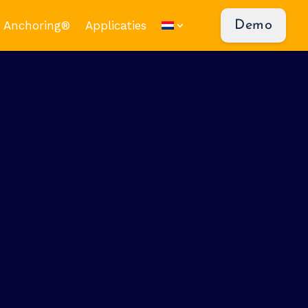
 Anchoring®
Applicaties
Demo