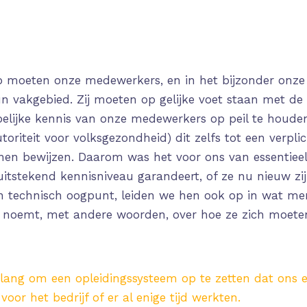
p moeten onze medewerkers, en in het bijzonder onze
n vakgebied. Zij moeten op gelijke voet staan met de a
ijke kennis van onze medewerkers op peil te houden 
toriteit voor volksgezondheid) dit zelfs tot een verp
nnen bewijzen. Daarom was het voor ons van essentiee
stekend kennisniveau garandeert, of ze nu nieuw zijn i
en technisch oogpunt, leiden we hen ook op in wat me
 noemt, met andere woorden, over hoe ze zich moete
elang om een opleidingssysteem op te zetten dat ons 
or het bedrijf of er al enige tijd werkten.